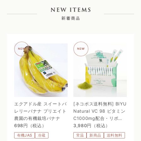
エクアドル産 スイートバ
[ネコポス送料無料] BIYU
レリーバナナ プリエイト
Natural VC 98 ビタミン
農園の有機栽培バナナ
C1000mg配合・リポゾ
698円（税込）
ームＶＣ配合〜 24時間、
3,980円（税込）
体温を感じるビタミン
有機JAS
冷蔵
常温
新商品
送料無料
C。98%植物由来のリポ