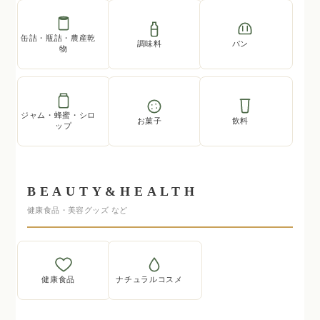
缶詰・瓶詰・農産乾
調味料
パン
物
ジャム・蜂蜜・シロ
お菓子
飲料
ップ
BEAUTY&HEALTH
健康食品・美容グッズ など
健康食品
ナチュラルコスメ